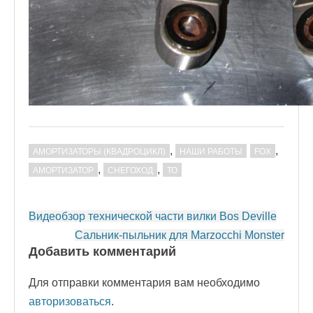
,
,
АМОРТИЗАТОРЫ (КВАДРОЦИКЛ)
НАШИ РАБОТЫ
FOX
,
,
АМОРТИЗАТОР
СНЕГОХОД
ТО
Post
Видеобзор технической части вилки Bos Deville
navigation
Сальник-пыльник для Marzocchi Monster
Добавить комментарий
Для отправки комментария вам необходимо
авторизоваться
.