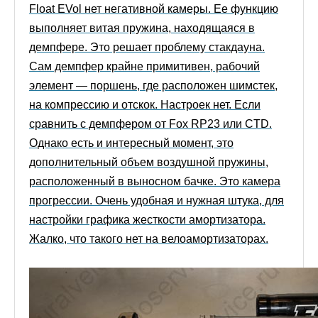
Float EVol нет негативной камеры. Ее функцию
выполняет витая пружина, находящаяся в
демпфере. Это решает проблему стакдауна.
Сам демпфер крайне примитивен, рабочий
элемент — поршень, где расположен шимстек,
на компрессию и отскок. Настроек нет. Если
сравнить с демпфером от Fox RP23 или CTD.
Однако есть и интересный момент, это
дополнительный объем воздушной пружины,
расположенный в выносном бачке. Это камера
прогрессии. Очень удобная и нужная штука, для
настройки графика жесткости амортизатора.
Жалко, что такого нет на велоамортизаторах.