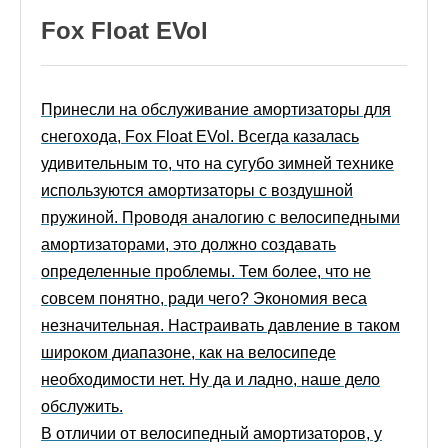
Fox Float EVol
Принесли на обслуживание амортизаторы для
снегохода, Fox Float EVol. Всегда казалась
удивительным то, что на сугубо зимней технике
используются амортизаторы с воздушной
пружиной. Проводя аналогию с велосипедными
амортизаторами, это должно создавать
определенные проблемы. Тем более, что не
совсем понятно, ради чего? Экономия веса
незначительная. Настраивать давление в таком
широком диапазоне, как на велосипеде
необходимости нет. Ну да и ладно, наше дело
обслужить.
В отличии от велосипедный амортизаторов, у