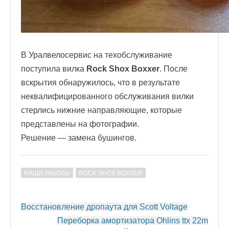
В Уралвелосервис на техобслуживание
поступила вилка
Rock Shox Boxxer
. После
вскрытия обнаружилось, что в результате
неквалифицированного обслуживания вилки
стерлись нижние направляющие, которые
представлены на фотографии.
Решение — замена бушингов.
НАШИ РАБОТЫ
ROCK SHOX BOXXER
Post
Восстановление дропаута для Scott Voltage
navigation
Переборка амортизатора Ohlins ttx 22m