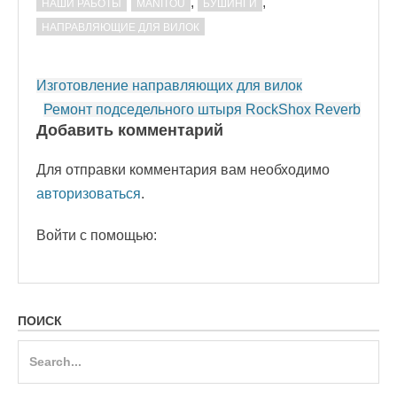
,
,
НАШИ РАБОТЫ
MANITOU
БУШИНГИ
НАПРАВЛЯЮЩИЕ ДЛЯ ВИЛОК
Post
Изготовление направляющих для вилок
navigation
Ремонт подседельного штыря RockShox Reverb
Добавить комментарий
Для отправки комментария вам необходимо
авторизоваться
.
Войти с помощью:
ПОИСК
Search
for: