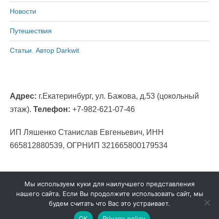
Новости
Путешествия
Статьи. Автор Darkwit
Адрес:
г.Екатеринбург, ул. Бажова, д.53 (цокольный
этаж).
Телефон:
+7-982-621-07-46
ИП Ляшенко Станислав Евгеньевич, ИНН
665812880539, ОГРНИП 321665800179534
Мы используем куки для наилучшего представления
нашего сайта. Если Вы продолжите использовать сайт, мы
будем считать что Вас это устраивает.
Copyright © 2026
УРАЛВЕЛОСЕРВИС в
Екатеринбурге
•
Chicago by
Catch Themes
ОК
Privacy policy